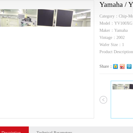
Yamaha /
Category：Chip-Mo
Model：YV100XG
Maker：Yamaha
Vintage：2002
Wafer Size：1
Product Descripti
Share：
 Description
Technical Parameters