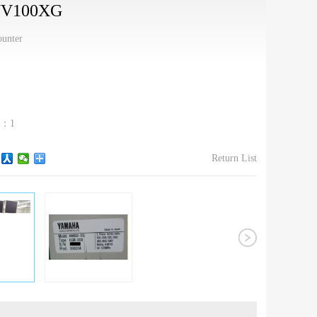
 YV100XG
unter
on：1
Return List