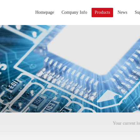
Homepage
Company Info
Products
News
Su
Your current lo