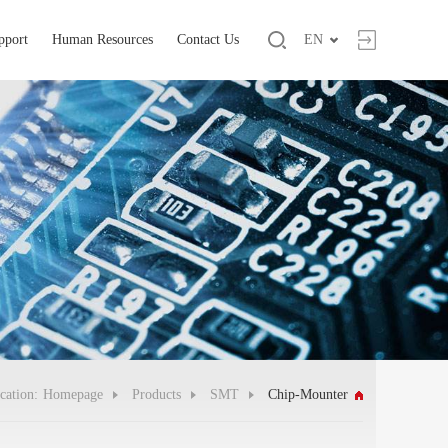
pport
Human Resources
Contact Us
EN
cation:
Homepage
Products
SMT
Chip-Mounter